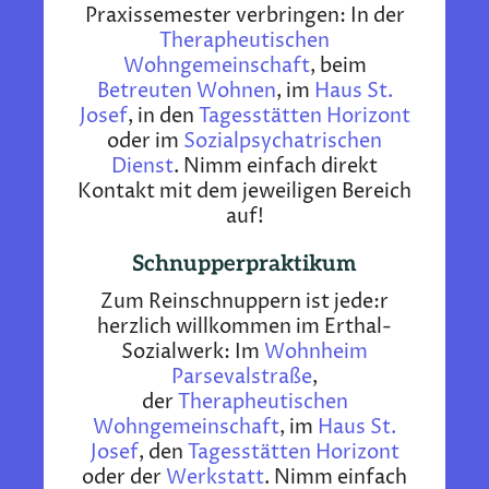
Praxissemester verbringen: In der
Therapheutischen
Wohngemeinschaft
, beim
Betreuten Wohnen
, im
Haus St.
Josef
, in den
Tagesstätten Horizont
oder im
Sozialpsychatrischen
Dienst
. Nimm einfach direkt
Kontakt mit dem jeweiligen Bereich
auf!
Schnupperpraktikum
Zum Reinschnuppern ist jede:r
herzlich willkommen im Erthal-
Sozialwerk: Im
Wohnheim
Parsevalstraße
,
der
Therapheutischen
Wohngemeinschaft
, im
Haus St.
Josef
, den
Tagesstätten Horizont
oder der
Werkstatt
. Nimm einfach