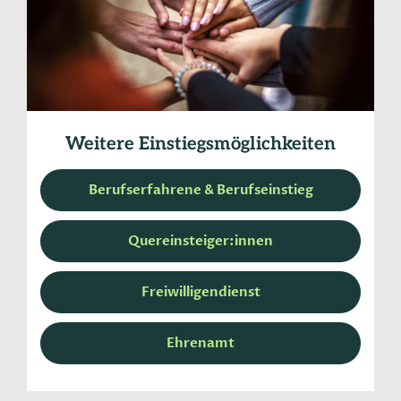
Weitere Einstiegsmöglichkeiten
Berufserfahrene & Berufseinstieg
Quereinsteiger:innen
Freiwilligendienst
Ehrenamt