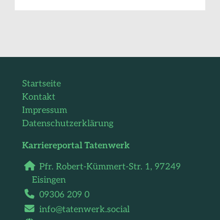
Startseite
Kontakt
Impressum
Datenschutzerklärung
Karriereportal Tatenwerk
Pfr. Robert-Kümmert-Str. 1,
97249
Eisingen
09306 209 0
info@tatenwerk.social