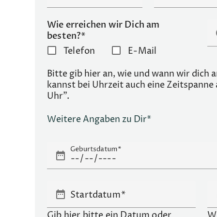
Wie erreichen wir Dich am
s
besten?*
Telefon
E-Mail
Bitte gib hier an, wie und wann wir dich
kannst bei Uhrzeit auch eine Zeitspanne
Uhr".
Weitere Angaben zu Dir*
Geburtsdatum
date_range
date_range
Startdatum
Gib hier bitte ein Datum oder
We