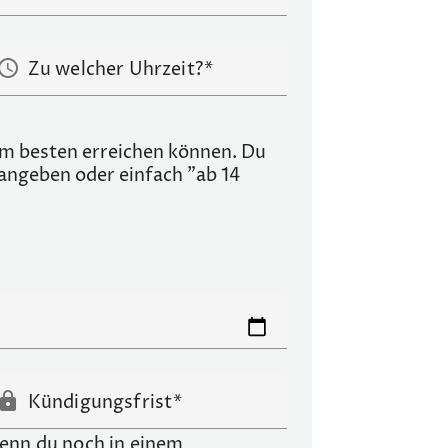
chedule
Zu welcher Uhrzeit?
 am besten erreichen können. Du
 angeben oder einfach "ab 14
lock
Kündigungsfrist
nn du noch in einem