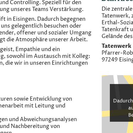
 Controlling. Speziell für den
Die zentral
erung unseres Teams Verstärkung.
Tatenwerk, z
ift in Eisingen. Dadurch begegnen
Erthal-Soz
e uns gelegentlich besuchen oder
Tatenkraft u
zender, offener und sozialer Umgang
Gelände des 
ägt die Atmosphäre unserer Arbeit.
Tatenwerk
geist, Empathie und ein
Pfarrer-Rob
g, sowohl im Austausch mit Kolleg:
97249 Eisin
, die wir in unseren Einrichtungen
turen sowie Entwicklung von
Dadurch
narbeit mit Leitung und
au
B
ngen und Abweichungsanalysen
 und Nachbereitung von