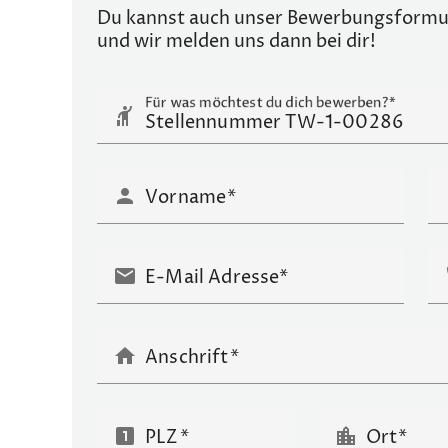
Du kannst auch unser Bewerbungsformula
und wir melden uns dann bei dir!
Für was möchtest du dich bewerben?
hail
person
p
Vorname
mail
E-Mail Adresse*
home
Anschrift
looks_one
location_city
PLZ
Ort