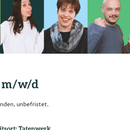
e m/w/d
in
Tatenwerk
nden, unbefristet.
itsort: Tatenwerk