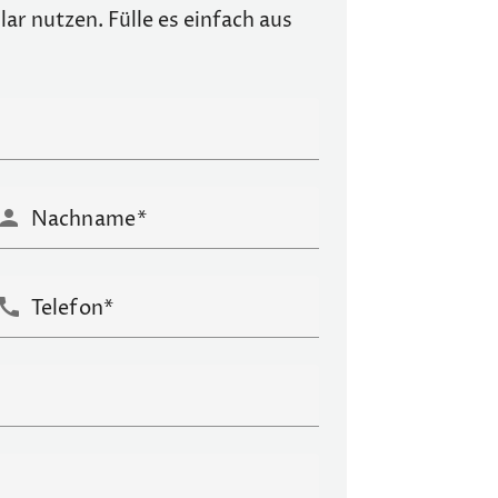
r nutzen. Fülle es einfach aus
erson
Nachname
call
Telefon*