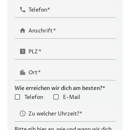
call
Telefon*
home
Anschrift
looks_one
PLZ
location_city
Ort
Wie erreichen wir dich am besten?*
Telefon
E-Mail
schedule
Zu welcher Uhrzeit?
Bitte gib hier an, wie und wann wir dich