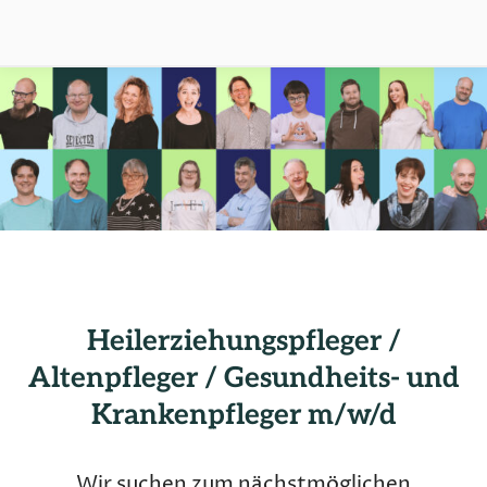
Heilerziehungspfleger /
Stellenangebot:
Altenpfleger / Gesundheits- und
Krankenpfleger m/w/d
in
Kitzin
Wir suchen zum nächstmöglichen