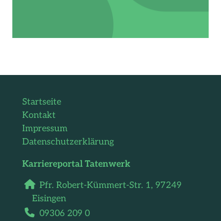
Startseite
Kontakt
Impressum
Datenschutzerklärung
Karriereportal Tatenwerk
Pfr. Robert-Kümmert-Str. 1,
97249
Eisingen
09306 209 0