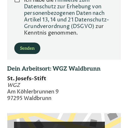
Ich habe die
Hinweise zum
Datenschutz zur Erhebung von
personenbezogenen Daten nach
Artikel 13, 14 und 21 Datenschutz-
Grundverordnung (DSGVO)
zur
Kenntnis genommen.
Bitte lasse dieses Feld leer.
Senden
Dein Arbeitsort: WGZ Waldbrunn
St. Josefs-Stift
WGZ
Am Köhlerbrunnen 9
97295 Waldbrunn