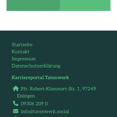
Startseite
Kontakt
Impressum
Datenschutzerklärung
Karriereportal Tatenwerk
Pfr. Robert-Kümmert-Str. 1,
97249
Eisingen
09306 209 0
info@tatenwerk.social