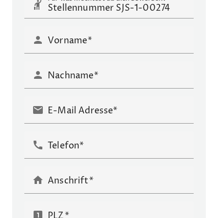
hail
person
Vorname
person
Nachname
mail
E-Mail Adresse*
call
Telefon*
home
Anschrift
looks_one
PLZ