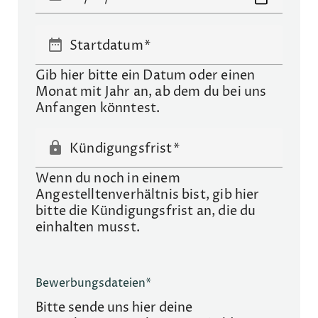
date_range
Startdatum
Gib hier bitte ein Datum oder einen
Monat mit Jahr an, ab dem du bei uns
Anfangen könntest.
lock
Kündigungsfrist
Wenn du noch in einem
Angestelltenverhältnis bist, gib hier
bitte die Kündigungsfrist an, die du
einhalten musst.
Bitte lasse dieses Feld leer.
Bitte lasse dieses Feld leer.
Bewerbungsdateien*
Bitte sende uns hier deine